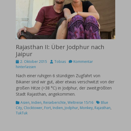
Rajasthan II: Über Jodphur nach
Jaipur
Posted
Autor
2. Oktober 2015
Tobias
Kommentar
on
hinterlassen
Nach einer ruhigen 6 stündigen Zugfahrt von
Bikaner sind wir gut, aber etwas verschwitzt von der
großen Hitze (>38 °C) in Jodphur, der zweitgrößten
Stadt Rajasthan, angekommen.
Kategorien
Schlagworte
Asien
,
Indien
,
Reiseberichte
,
Weltreise 15/16
Blue
City
,
Clocktower
,
Fort
,
Indien
,
Jodphur
,
Monkey
,
Rajasthan
,
TukTuk