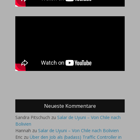
Neueste Kommentare
Sandra Pitschuch
zu
Salar de Uyuni – Von Chile nach
Bolivien
Hannah
zu
Salar de Uyuni – Von Chile nach Bolivien
Eric
zu
Über den Job als (badass) Traffic Controller in