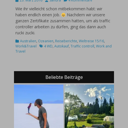
23. März 2016
Sandra
4 Kommentare
on
Wie ihr vielleicht schon mitbekommen habt: wir
haben endlich einen Job.
Nachdem wir unsere
ganzen Zertifikate zusammen hatten, um als traffic
controller arbeiten zu dürfen, ging das dann auch
rucki zucki.
Kategorien
Australien
,
Ozeanien
,
Reiseberichte
,
Weltreise 15/16
,
Schlagworte
Work&Travel
4 WD
,
Autokauf
,
Traffic controll
,
Work and
Travel
Beliebte Beiträge