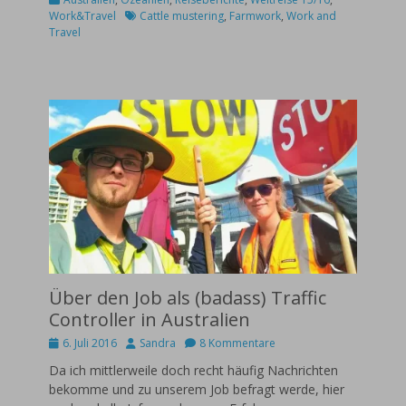
Schlagworte
Work&Travel
Cattle mustering
,
Farmwork
,
Work and
Travel
Über den Job als (badass) Traffic
Controller in Australien
Posted
Autor
6. Juli 2016
Sandra
8 Kommentare
on
Da ich mittlerweile doch recht häufig Nachrichten
bekomme und zu unserem Job befragt werde, hier