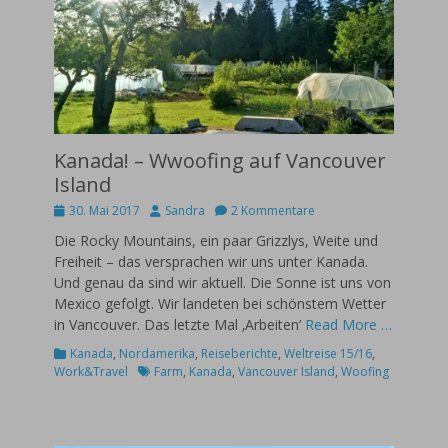
Kanada! – Wwoofing auf Vancouver
Island
Posted
Autor
30. Mai 2017
Sandra
2 Kommentare
on
Die Rocky Mountains, ein paar Grizzlys, Weite und
Freiheit – das versprachen wir uns unter Kanada.
Und genau da sind wir aktuell. Die Sonne ist uns von
Mexico gefolgt. Wir landeten bei schönstem Wetter
in Vancouver. Das letzte Mal ‚Arbeiten‘
Read More …
Kategorien
Kanada
,
Nordamerika
,
Reiseberichte
,
Weltreise 15/16
,
Schlagworte
Work&Travel
Farm
,
Kanada
,
Vancouver Island
,
Woofing