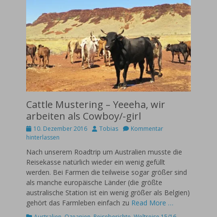
Cattle Mustering – Yeeeha, wir
arbeiten als Cowboy/-girl
Posted
Autor
10. Dezember 2016
Tobias
Kommentar
on
hinterlassen
Nach unserem Roadtrip um Australien musste die
Reisekasse natürlich wieder ein wenig gefüllt
werden. Bei Farmen die teilweise sogar größer sind
als manche europäische Länder (die größte
australische Station ist ein wenig größer als Belgien)
gehört das Farmleben einfach zu
Read More …
Kategorien
Australien
,
Ozeanien
,
Reiseberichte
,
Weltreise 15/16
,