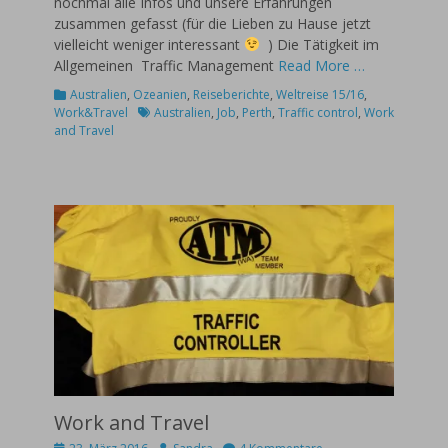
nochmal alle Infos und unsere Erfahrungen
zusammen gefasst (für die Lieben zu Hause jetzt
vielleicht weniger interessant
) Die Tätigkeit im
Allgemeinen Traffic Management
Read More …
Kategorien
Australien
,
Ozeanien
,
Reiseberichte
,
Weltreise 15/16
,
Schlagworte
Work&Travel
Australien
,
Job
,
Perth
,
Traffic control
,
Work
and Travel
Work and Travel
Posted
Autor