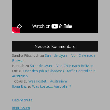
Neueste Kommentare
Sandra Pitschuch
zu
Salar de Uyuni – Von Chile nach
Bolivien
Hannah
zu
Salar de Uyuni – Von Chile nach Bolivien
Eric
zu
Über den Job als (badass) Traffic Controller in
Australien
Tobias
zu
Was kostet… Australien?
Ilona Enz
zu
Was kostet… Australien?
Datenschutz
Impressum