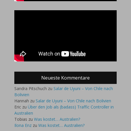
Neueste Kommentare
Sandra Pitschuch
zu
Salar de Uyuni – Von Chile nach
Bolivien
Hannah
zu
Salar de Uyuni – Von Chile nach Bolivien
Eric
zu
Über den Job als (badass) Traffic Controller in
Australien
Tobias
zu
Was kostet… Australien?
Ilona Enz
zu
Was kostet… Australien?