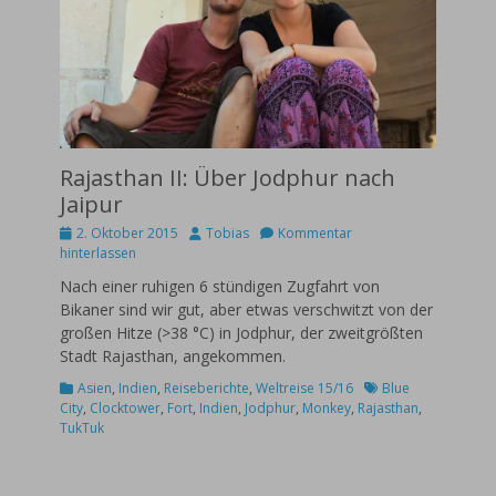
Rajasthan II: Über Jodphur nach
Jaipur
Posted
Autor
2. Oktober 2015
Tobias
Kommentar
on
hinterlassen
Nach einer ruhigen 6 stündigen Zugfahrt von
Bikaner sind wir gut, aber etwas verschwitzt von der
großen Hitze (>38 °C) in Jodphur, der zweitgrößten
Stadt Rajasthan, angekommen.
Kategorien
Schlagworte
Asien
,
Indien
,
Reiseberichte
,
Weltreise 15/16
Blue
City
,
Clocktower
,
Fort
,
Indien
,
Jodphur
,
Monkey
,
Rajasthan
,
TukTuk