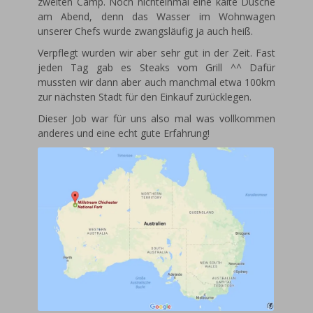
zweiten Camp. Noch nichteinmal eine kalte Dusche
am Abend, denn das Wasser im Wohnwagen
unserer Chefs wurde zwangsläufig ja auch heiß.
Verpflegt wurden wir aber sehr gut in der Zeit. Fast
jeden Tag gab es Steaks vom Grill ^^ Dafür
mussten wir dann aber auch manchmal etwa 100km
zur nächsten Stadt für den Einkauf zurücklegen.
Dieser Job war für uns also mal was vollkommen
anderes und eine echt gute Erfahrung!