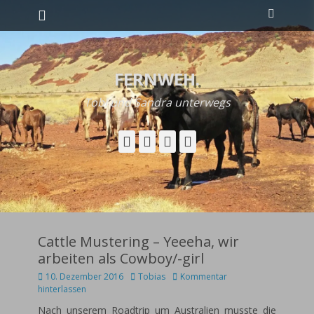
Primäres Menü
Zum
Suchen
Inhalt
springen
FERNWEH.
Tobi und Sandra unterwegs
Facebook
Googleplus
YouTube
Instagram
Cattle Mustering – Yeeeha, wir
arbeiten als Cowboy/-girl
Posted
Autor
10. Dezember 2016
Tobias
Kommentar
on
hinterlassen
Nach unserem Roadtrip um Australien musste die