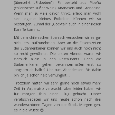
(übersetzt „Erdbeben“). Es besteht aus Pipeño
(chilenischer süßer Wein), Ananaseis und Grenadine.
Wenn man zu viele davon trinkt, erlebt man wohl
sein eigenes kleines Erdbeben. Können wir so
bestätigen. Zumal der „Cocktail“ auch in einer riesen
Karaffe kommt.
Mit dem chilenischen Spanisch versuchen wir es gar
nicht erst aufzunehmen. Aber an die Essenszeiten
der Südamerikaner können wir uns auch noch nicht
so recht gewöhnen. Die ersten Abende waren wir
ziemlich allein in den Restaurants. Denn die
Südamerikaner gehen bekanntermaßen erst so
langsam ab halb 9 Uhr zum Abendessen. Bis dahin
bin ich ja schon halb verhungert….
Trotzdem hätten wir sehr gerne noch etwas mehr
Zeit in Valparaíso verbracht, aber leider haben wir
für morgen früh einen Flug gebucht. Daher
verabschiedeten wir uns heute schon nach drei
wunderschönen Tagen von der Stadt. Morgen geht
es in die Wüste 😉 .