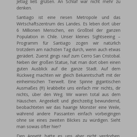
Jetlag ließ grüßen. An Schlaf war nicht mehr zu
denken.
Santiago ist eine riesen Metropole und das
Wirtschaftszentrum des Landes. Es leben dort über
6 Millionen Menschen, ein Großteil der ganzen
Population in Chile. Unser kleines Sightseeing –
Programm für Santiago zogen wir natürlich
trotzdem am nächsten Tag durch, wenn auch etwas
gerädert. Zuerst gings rauf zum Cerro San Cristobal.
Neben der großen Statue, hat man dort oben einen
guten Ausblick auf die ganze Stadt. Auf dem
Rückweg machten wir gleich Bekanntschaft mit der
einheimischen Tierwelt. Eine Spinne gigantischen
Ausmaßes (!!!) krabbelte uns einfach mir nichts, dir
nichts, über den Weg. Wir waren total aus dem
Häuschen. Angeekelt und gleichzeitig bewundernd,
beobachteten wir das haarige Monster eine Weile,
während andere Passanten einfach vorbeigingen
ohne sie eines zweiten Blickes zu würdigen. Sieht
man sowas öfter hier?
Den Appetit hatte es uns aber nicht verdorben.