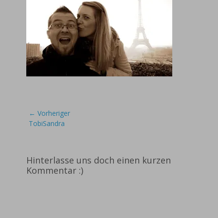
Beitragsnavigation
← Vorheriger
Vorheriger
TobiSandra
Beitrag:
Hinterlasse uns doch einen kurzen
Kommentar :)