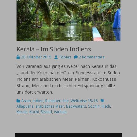
Kerala – Im Süden Indiens
Posted
Autor
20. Oktober 2015
Tobias
2 Kommentare
on
Von Varanasi aus ging es weiter nach Kerala in das
„Land der Kokospalmen“, ein Bundesstaat im Süden
Indiens am arabischen Meer. Palmen, Kokosnüsse
Strand, Meer und ein bisschen Entspannung sollte
uns dort erwarten.
Kategorien
Schlagworte
Asien
,
Indien
,
Reiseberichte
,
Weltreise 15/16
Allapuzha
,
arabisches Meer
,
Backwaters
,
Cochin
,
Fisch
,
Kerala
,
Kochi
,
Strand
,
Varkala