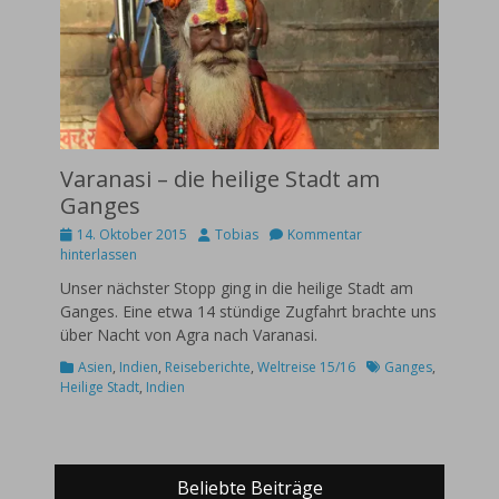
Varanasi – die heilige Stadt am
Ganges
Posted
Autor
14. Oktober 2015
Tobias
Kommentar
on
hinterlassen
Unser nächster Stopp ging in die heilige Stadt am
Ganges. Eine etwa 14 stündige Zugfahrt brachte uns
über Nacht von Agra nach Varanasi.
Kategorien
Schlagworte
Asien
,
Indien
,
Reiseberichte
,
Weltreise 15/16
Ganges
,
Heilige Stadt
,
Indien
Beliebte Beiträge