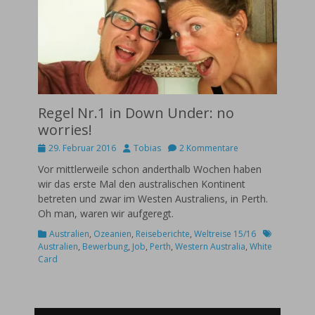
Regel Nr.1 in Down Under: no
worries!
Posted
Autor
29. Februar 2016
Tobias
2 Kommentare
on
Vor mittlerweile schon anderthalb Wochen haben
wir das erste Mal den australischen Kontinent
betreten und zwar im Westen Australiens, in Perth.
Oh man, waren wir aufgeregt.
Kategorien
Schlagworte
Australien
,
Ozeanien
,
Reiseberichte
,
Weltreise 15/16
Australien
,
Bewerbung
,
Job
,
Perth
,
Western Australia
,
White
Card