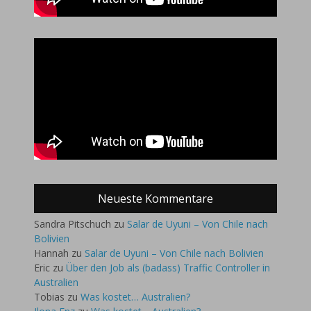
Neueste Kommentare
Sandra Pitschuch
zu
Salar de Uyuni – Von Chile nach
Bolivien
Hannah
zu
Salar de Uyuni – Von Chile nach Bolivien
Eric
zu
Über den Job als (badass) Traffic Controller in
Australien
Tobias
zu
Was kostet… Australien?