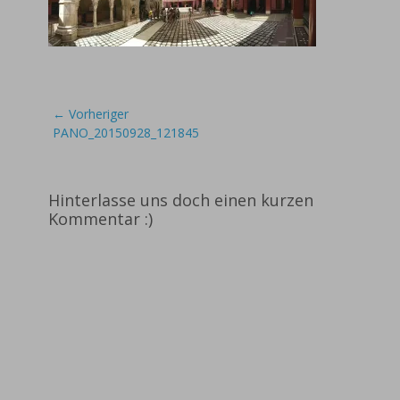
Beitragsnavigation
← Vorheriger
Vorheriger
PANO_20150928_121845
Beitrag:
Hinterlasse uns doch einen kurzen
Kommentar :)