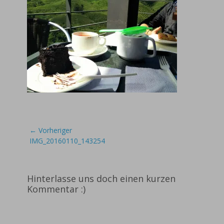
Beitragsnavigation
← Vorheriger
Vorheriger
IMG_20160110_143254
Beitrag:
Hinterlasse uns doch einen kurzen
Kommentar :)