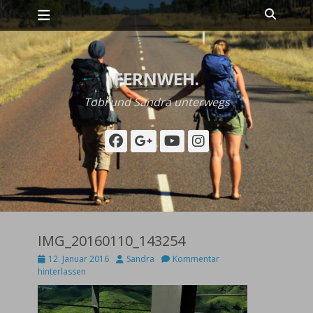
Primäres Menü
Zum
Suche
Inhalt
springen
FERNWEH.
Tobi und Sandra unterwegs
Facebook
Googleplus
YouTube
Instagram
IMG_20160110_143254
Posted
Autor
12. Januar 2016
Sandra
Kommentar
on
hinterlassen