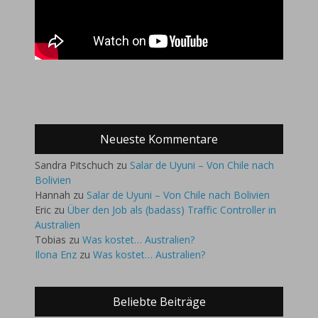
Neueste Kommentare
Sandra Pitschuch
zu
Salar de Uyuni – Von Chile nach
Bolivien
Hannah
zu
Salar de Uyuni – Von Chile nach Bolivien
Eric
zu
Über den Job als (badass) Traffic Controller in
Australien
Tobias
zu
Was kostet… Australien?
Ilona Enz
zu
Was kostet… Australien?
Beliebte Beiträge