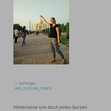
Beitragsnavigation
← Vorheriger
Vorheriger
IMG_20151008_165810
Beitrag:
Hinterlasse uns doch einen kurzen