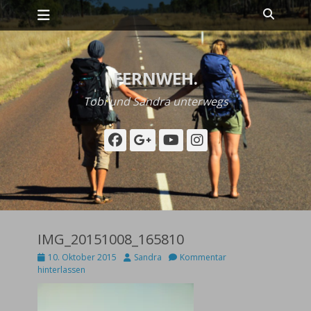
Primäres Menü
Zum
Suche
Inhalt
springen
FERNWEH.
Tobi und Sandra unterwegs
Facebook
Googleplus
YouTube
Instagram
IMG_20151008_165810
Posted
Autor
10. Oktober 2015
Sandra
Kommentar
on
hinterlassen