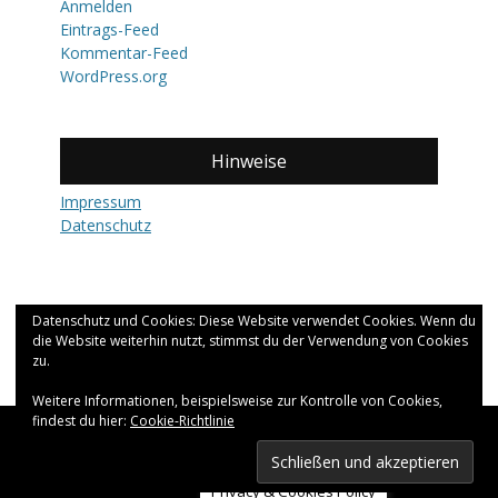
Anmelden
Eintrags-Feed
Kommentar-Feed
WordPress.org
Hinweise
Impressum
Datenschutz
Datenschutz und Cookies: Diese Website verwendet Cookies. Wenn du
die Website weiterhin nutzt, stimmst du der Verwendung von Cookies
zu.
Weitere Informationen, beispielsweise zur Kontrolle von Cookies,
findest du hier:
Cookie-Richtlinie
Copyright © 2026
fernweh.
All Rights Reserved.
Catch Adaptive von
Catch Themes
Privacy & Cookies Policy