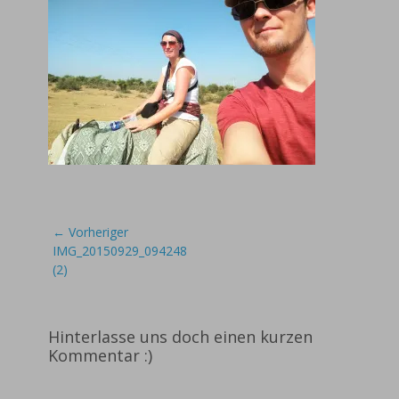
Beitragsnavigation
← Vorheriger
Vorheriger
IMG_20150929_094248
Beitrag:
(2)
Hinterlasse uns doch einen kurzen
Kommentar :)