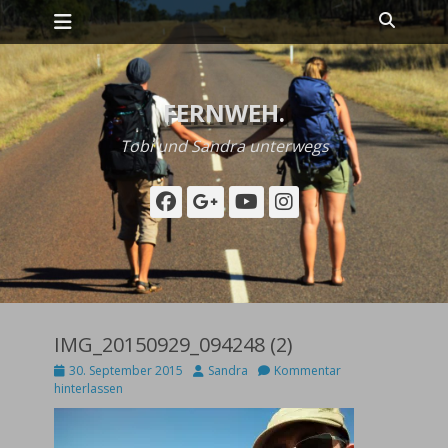
Primäres Menü
Zum
Suche
Inhalt
springen
FERNWEH.
Tobi und Sandra unterwegs
Facebook
Googleplus
YouTube
Instagram
IMG_20150929_094248 (2)
Posted
Autor
30. September 2015
Sandra
Kommentar
on
hinterlassen