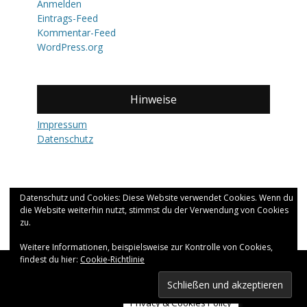
Anmelden
Eintrags-Feed
Kommentar-Feed
WordPress.org
Hinweise
Impressum
Datenschutz
Datenschutz und Cookies: Diese Website verwendet Cookies. Wenn du
die Website weiterhin nutzt, stimmst du der Verwendung von Cookies
zu.
Weitere Informationen, beispielsweise zur Kontrolle von Cookies,
findest du hier:
Cookie-Richtlinie
Copyright © 2026
fernweh.
All Rights Reserved.
Catch Adaptive von
Catch Themes
Privacy & Cookies Policy