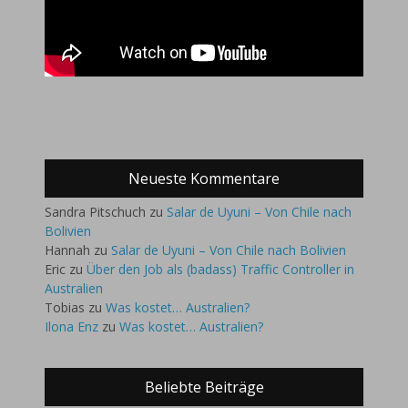
Neueste Kommentare
Sandra Pitschuch
zu
Salar de Uyuni – Von Chile nach
Bolivien
Hannah
zu
Salar de Uyuni – Von Chile nach Bolivien
Eric
zu
Über den Job als (badass) Traffic Controller in
Australien
Tobias
zu
Was kostet… Australien?
Ilona Enz
zu
Was kostet… Australien?
Beliebte Beiträge