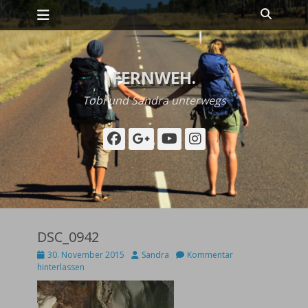
Primäres Menü
Zum
Suche
Inhalt
springen
FERNWEH.
Tobi und Sandra unterwegs
Facebook
Googleplus
YouTube
Instagram
DSC_0942
Posted
Autor
30. November 2015
Sandra
Kommentar
on
hinterlassen