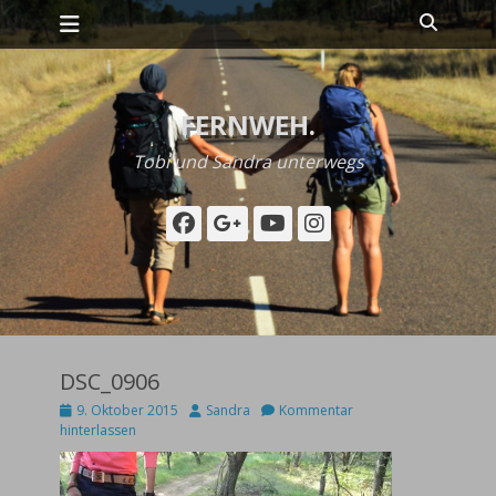
Primäres Menü
Zum
Suche
Inhalt
springen
FERNWEH.
Tobi und Sandra unterwegs
Facebook
Googleplus
YouTube
Instagram
DSC_0906
Posted
Autor
9. Oktober 2015
Sandra
Kommentar
on
hinterlassen