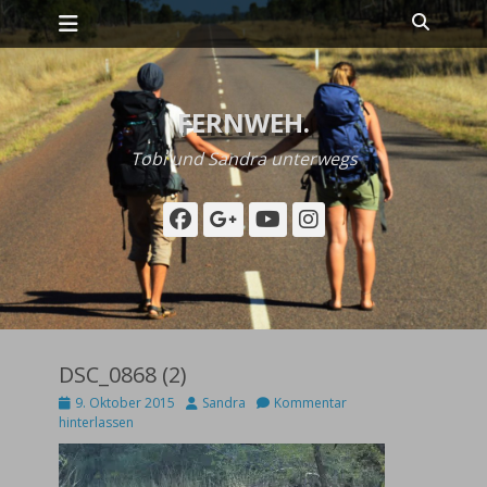
Primäres Menü
Zum
Suche
Inhalt
springen
FERNWEH.
Tobi und Sandra unterwegs
Facebook
Googleplus
YouTube
Instagram
DSC_0868 (2)
Posted
Autor
9. Oktober 2015
Sandra
Kommentar
on
hinterlassen