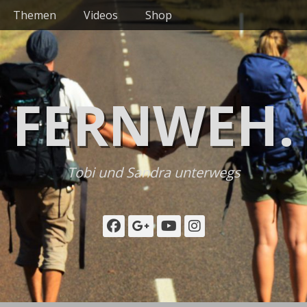
Themen
Videos
Shop
FERNWEH.
Tobi und Sandra unterwegs
Facebook
Googleplus
YouTube
Instagram