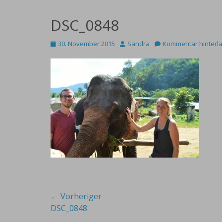
DSC_0848
Posted
Autor
30. November 2015
Sandra
Kommentar hinterl
on
Beitragsnavigation
← Vorheriger
Vorheriger
DSC_0848
Beitrag: