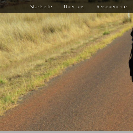
Primäres Menü
Zum
Startseite
Über uns
Reiseberichte
Inhalt
springen