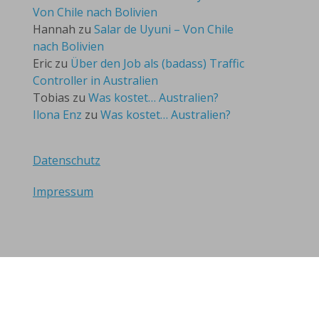
Von Chile nach Bolivien
Hannah
zu
Salar de Uyuni – Von Chile
nach Bolivien
Eric
zu
Über den Job als (badass) Traffic
Controller in Australien
Tobias
zu
Was kostet… Australien?
Ilona Enz
zu
Was kostet… Australien?
Datenschutz
Impressum