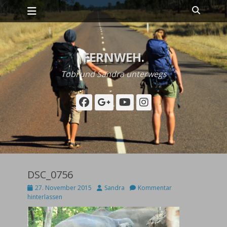
Primäres Menü
Zum
Suche
Inhalt
springen
FERNWEH.
Tobi und Sandra unterwegs
Facebook
Googleplus
YouTube
Instagram
DSC_0756
Posted
Autor
27. November 2015
Sandra
Kommentar
on
hinterlassen