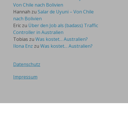
Von Chile nach Bolivien
Hannah
zu
Salar de Uyuni – Von Chile
nach Bolivien
Eric
zu
Über den Job als (badass) Traffic
Controller in Australien
Tobias
zu
Was kostet… Australien?
Ilona Enz
zu
Was kostet… Australien?
Datenschutz
Impressum