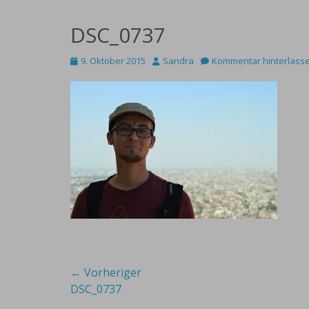
DSC_0737
Posted
Autor
9. Oktober 2015
Sandra
Kommentar hinterlass
on
Beitragsnavigation
← Vorheriger
Vorheriger
DSC_0737
Beitrag: