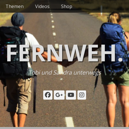
Themen
Videos
Shop
FERNWEH.
Tobi und Sandra unterwegs
Facebook
Googleplus
YouTube
Instagram