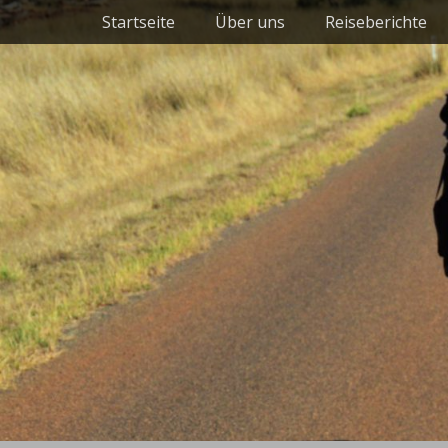
Primäres Menü
Zum
Startseite
Über uns
Reiseberichte
Inhalt
springen