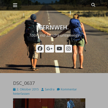
Primäres Menü
Zum
Suche
Inhalt
springen
FERNWEH.
Tobi und Sandra unterwegs
Facebook
Googleplus
YouTube
Instagram
DSC_0637
Posted
Autor
2. Oktober 2015
Sandra
Kommentar
on
hinterlassen