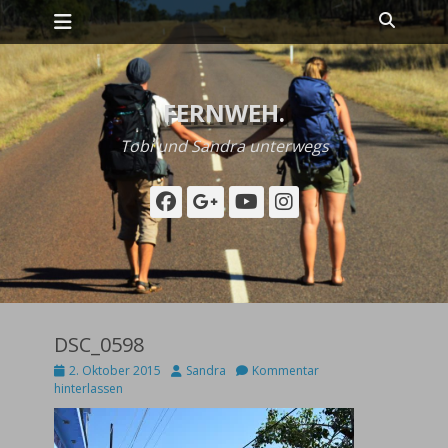
Primäres Menü
Zum
Suche
Inhalt
springen
FERNWEH.
Tobi und Sandra unterwegs
Facebook
Googleplus
YouTube
Instagram
DSC_0598
Posted
Autor
2. Oktober 2015
Sandra
Kommentar
on
hinterlassen