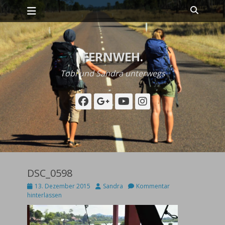
Primäres Menü
Zum
Suche
Inhalt
springen
FERNWEH.
Tobi und Sandra unterwegs
Facebook
Googleplus
YouTube
Instagram
DSC_0598
Posted
Autor
13. Dezember 2015
Sandra
Kommentar
on
hinterlassen