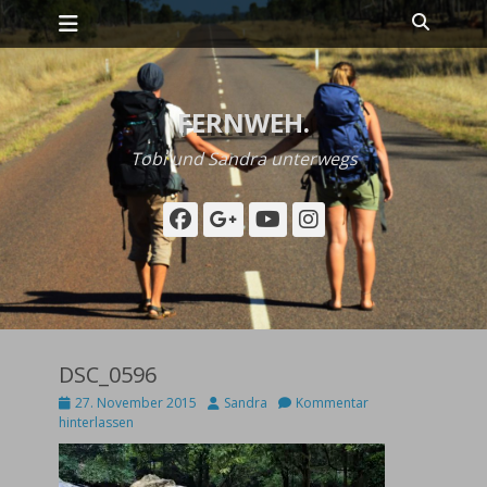
Primäres Menü
Zum
Suche
Inhalt
springen
FERNWEH.
Tobi und Sandra unterwegs
Facebook
Googleplus
YouTube
Instagram
DSC_0596
Posted
Autor
27. November 2015
Sandra
Kommentar
on
hinterlassen