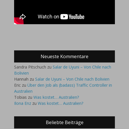
Neueste Kommentare
Sandra Pitschuch
zu
Salar de Uyuni – Von Chile nach
Bolivien
Hannah
zu
Salar de Uyuni – Von Chile nach Bolivien
Eric
zu
Über den Job als (badass) Traffic Controller in
Australien
Tobias
zu
Was kostet… Australien?
Ilona Enz
zu
Was kostet… Australien?
Beliebte Beiträge