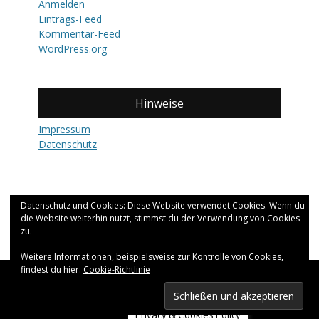
Anmelden
Eintrags-Feed
Kommentar-Feed
WordPress.org
Hinweise
Impressum
Datenschutz
Datenschutz und Cookies: Diese Website verwendet Cookies. Wenn du
die Website weiterhin nutzt, stimmst du der Verwendung von Cookies
zu.
Weitere Informationen, beispielsweise zur Kontrolle von Cookies,
findest du hier:
Cookie-Richtlinie
Copyright © 2026
fernweh.
All Rights Reserved.
Catch Adaptive von
Catch Themes
Privacy & Cookies Policy