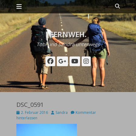
Primäres Menü
Zum
Suche
Inhalt
springen
FERNWEH.
Tobi und Sandra unterwegs
Facebook
Googleplus
YouTube
Instagram
DSC_0591
Posted
Autor
2. Februar 2016
Sandra
Kommentar
on
hinterlassen