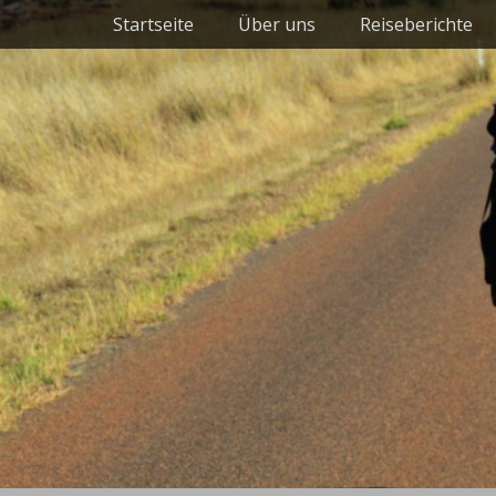
Primäres Menü
Zum
Startseite
Über uns
Reiseberichte
Inhalt
springen