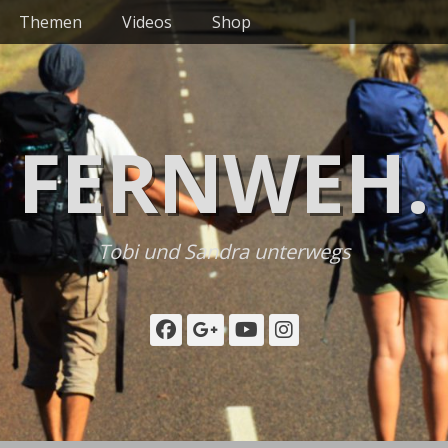
Themen
Videos
Shop
FERNWEH.
Tobi und Sandra unterwegs
Facebook
Googleplus
YouTube
Instagram