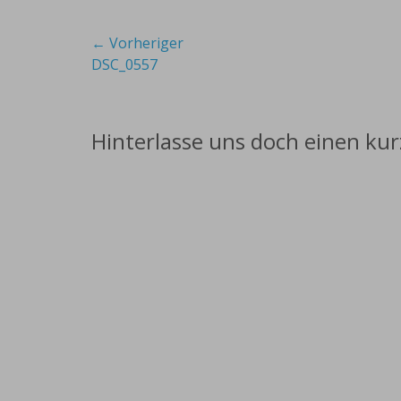
Beitragsnavigation
← Vorheriger
Vorheriger
DSC_0557
Beitrag:
Hinterlasse uns doch einen ku