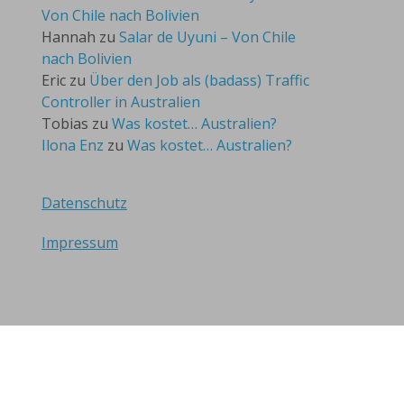
Von Chile nach Bolivien
Hannah
zu
Salar de Uyuni – Von Chile
nach Bolivien
Eric
zu
Über den Job als (badass) Traffic
Controller in Australien
Tobias
zu
Was kostet… Australien?
Ilona Enz
zu
Was kostet… Australien?
Datenschutz
Impressum