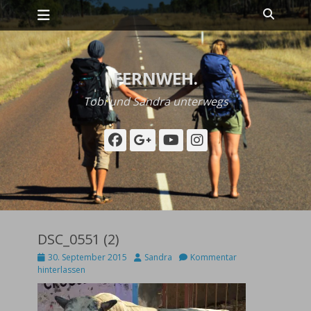
Primäres Menü
Zum
Suche
Inhalt
springen
FERNWEH.
Tobi und Sandra unterwegs
Facebook
Googleplus
YouTube
Instagram
DSC_0551 (2)
Posted
Autor
30. September 2015
Sandra
Kommentar
on
hinterlassen