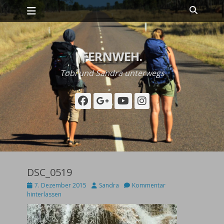
Primäres Menü
Zum
Suche
Inhalt
springen
FERNWEH.
Tobi und Sandra unterwegs
Facebook
Googleplus
YouTube
Instagram
DSC_0519
Posted
Autor
7. Dezember 2015
Sandra
Kommentar
on
hinterlassen