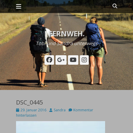
Primäres Menü
Zum
Suche
Inhalt
springen
FERNWEH.
Tobi und Sandra unterwegs
Facebook
Googleplus
YouTube
Instagram
DSC_0445
Posted
Autor
29. Januar 2016
Sandra
Kommentar
on
hinterlassen