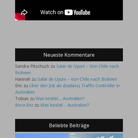
Neueste Kommentare
Sandra Pitschuch
zu
Salar de Uyuni – Von Chile nach
Bolivien
Hannah
zu
Salar de Uyuni – Von Chile nach Bolivien
Eric
zu
Über den Job als (badass) Traffic Controller in
Australien
Tobias
zu
Was kostet… Australien?
Ilona Enz
zu
Was kostet… Australien?
Beliebte Beiträge