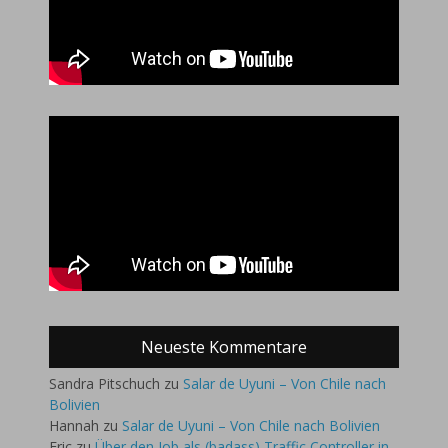
Neueste Kommentare
Sandra Pitschuch
zu
Salar de Uyuni – Von Chile nach
Bolivien
Hannah
zu
Salar de Uyuni – Von Chile nach Bolivien
Eric
zu
Über den Job als (badass) Traffic Controller in