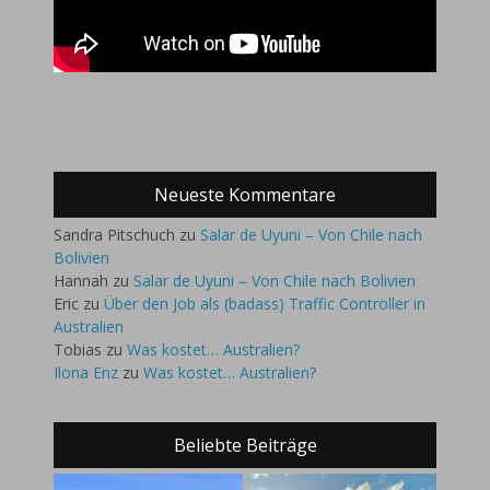
Neueste Kommentare
Sandra Pitschuch
zu
Salar de Uyuni – Von Chile nach
Bolivien
Hannah
zu
Salar de Uyuni – Von Chile nach Bolivien
Eric
zu
Über den Job als (badass) Traffic Controller in
Australien
Tobias
zu
Was kostet… Australien?
Ilona Enz
zu
Was kostet… Australien?
Beliebte Beiträge