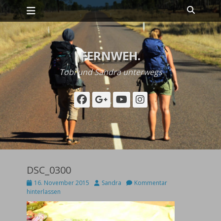
Primäres Menü
Zum
Suche
Inhalt
springen
FERNWEH.
Tobi und Sandra unterwegs
Facebook
Googleplus
YouTube
Instagram
DSC_0300
Posted
Autor
16. November 2015
Sandra
Kommentar
on
hinterlassen