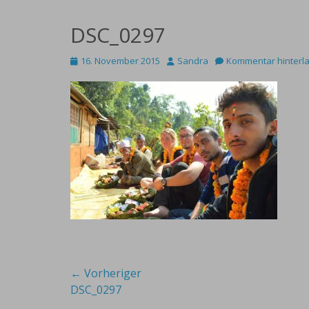
DSC_0297
Posted
Autor
16. November 2015
Sandra
Kommentar hinterl
on
Beitragsnavigation
← Vorheriger
Vorheriger
DSC_0297
Beitrag: