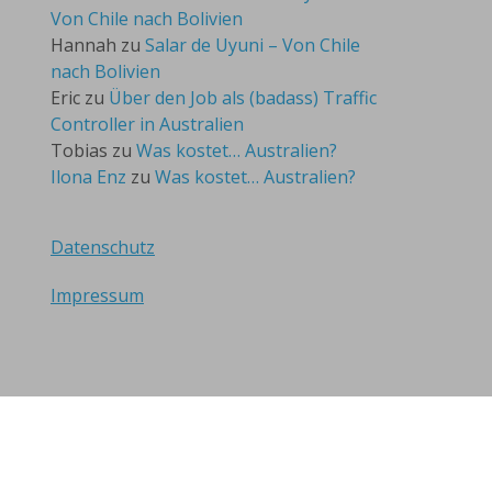
Von Chile nach Bolivien
Hannah
zu
Salar de Uyuni – Von Chile
nach Bolivien
Eric
zu
Über den Job als (badass) Traffic
Controller in Australien
Tobias
zu
Was kostet… Australien?
Ilona Enz
zu
Was kostet… Australien?
Datenschutz
Impressum