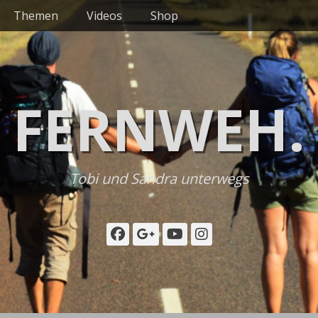
Themen
Videos
Shop
FERNWEH.
Tobi und Sandra unterwegs
Facebook
Googleplus
YouTube
Instagram