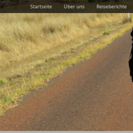
Primäres Menü
Zum
Startseite
Über uns
Reiseberichte
Inhalt
springen