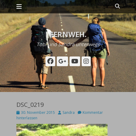
Primäres Menü
Zum
Suche
Inhalt
springen
FERNWEH.
Tobi und Sandra unterwegs
Facebook
Googleplus
YouTube
Instagram
DSC_0219
Posted
Autor
30. November 2015
Sandra
Kommentar
on
hinterlassen