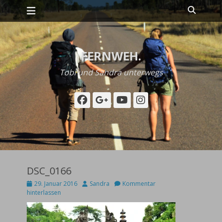
Primäres Menü
Zum
Suche
Inhalt
springen
FERNWEH.
Tobi und Sandra unterwegs
Facebook
Googleplus
YouTube
Instagram
DSC_0166
Posted
Autor
29. Januar 2016
Sandra
Kommentar
on
hinterlassen