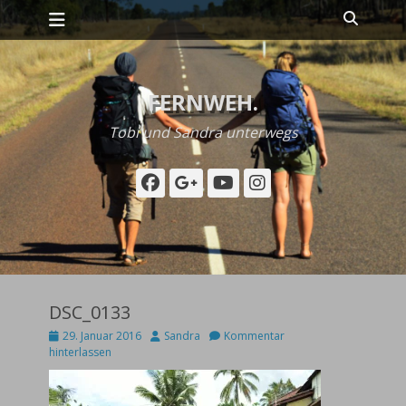
Primäres Menü
Zum
Suche
Inhalt
springen
FERNWEH.
Tobi und Sandra unterwegs
Facebook
Googleplus
YouTube
Instagram
DSC_0133
Posted
Autor
29. Januar 2016
Sandra
Kommentar
on
hinterlassen