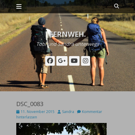
Primäres Menü
Zum
Suche
Inhalt
springen
FERNWEH.
Tobi und Sandra unterwegs
Facebook
Googleplus
YouTube
Instagram
DSC_0083
Posted
Autor
11. November 2015
Sandra
Kommentar
on
hinterlassen