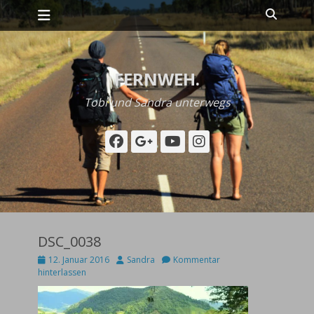
Primäres Menü
Zum
Suche
Inhalt
springen
FERNWEH.
Tobi und Sandra unterwegs
Facebook
Googleplus
YouTube
Instagram
DSC_0038
Posted
Autor
12. Januar 2016
Sandra
Kommentar
on
hinterlassen