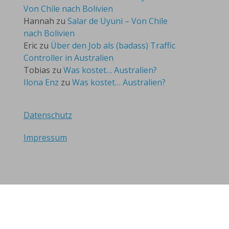
Von Chile nach Bolivien
Hannah
zu
Salar de Uyuni – Von Chile
nach Bolivien
Eric
zu
Über den Job als (badass) Traffic
Controller in Australien
Tobias
zu
Was kostet… Australien?
Ilona Enz
zu
Was kostet… Australien?
Datenschutz
Impressum