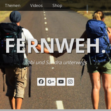
Themen
Videos
Shop
FERNWEH.
Tobi und Sandra unterwegs
Facebook
Googleplus
YouTube
Instagram