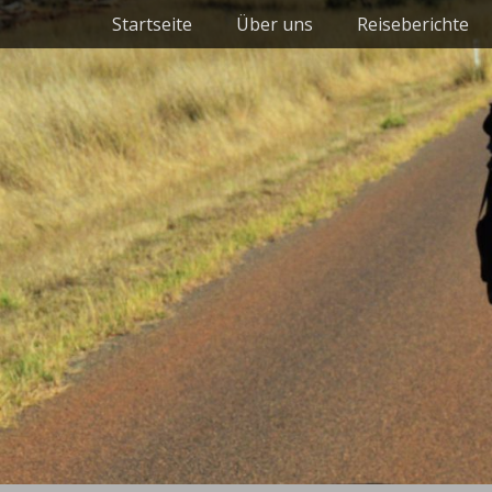
Primäres Menü
Zum
Startseite
Über uns
Reiseberichte
Inhalt
springen