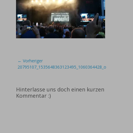
Beitragsnavigation
← Vorheriger
Vorheriger
20795107_1535648363123495_1060364428_o
Beitrag:
Hinterlasse uns doch einen kurzen
Kommentar :)