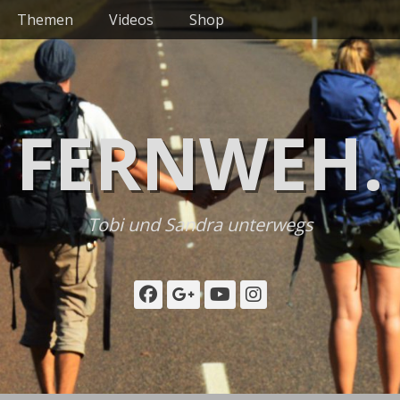
Themen
Videos
Shop
FERNWEH.
Tobi und Sandra unterwegs
Facebook
Googleplus
YouTube
Instagram