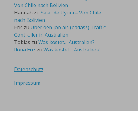
Von Chile nach Bolivien
Hannah
zu
Salar de Uyuni – Von Chile
nach Bolivien
Eric
zu
Über den Job als (badass) Traffic
Controller in Australien
Tobias
zu
Was kostet… Australien?
Ilona Enz
zu
Was kostet… Australien?
Datenschutz
Impressum