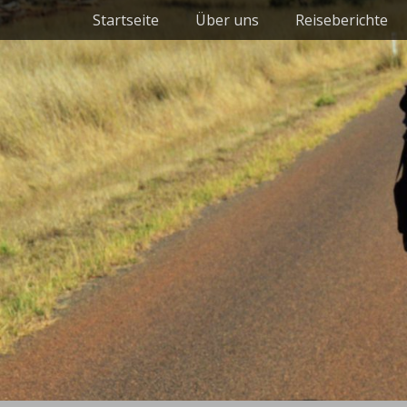
Primäres Menü
Zum
Startseite
Über uns
Reiseberichte
Inhalt
springen