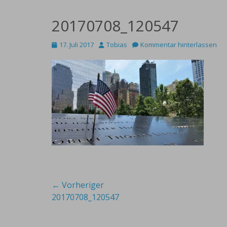
20170708_120547
Posted
Autor
17. Juli 2017
Tobias
Kommentar hinterlassen
on
Beitragsnavigation
← Vorheriger
Vorheriger
20170708_120547
Beitrag: