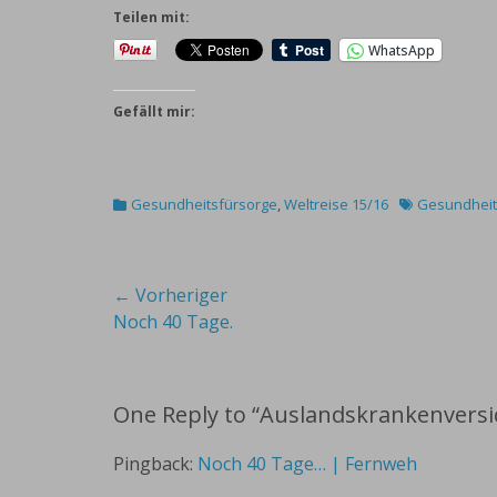
Teilen mit:
WhatsApp
Gefällt mir:
Kategorien
Schlagworte
Gesundheitsfürsorge
,
Weltreise 15/16
Gesundheit
Beitragsnavigation
← Vorheriger
Vorheriger
Noch 40 Tage.
Beitrag:
One Reply to “Auslandskrankenvers
Pingback:
Noch 40 Tage… | Fernweh