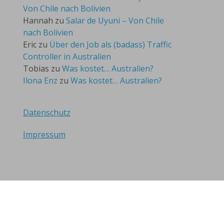
Von Chile nach Bolivien
Hannah
zu
Salar de Uyuni – Von Chile
nach Bolivien
Eric
zu
Über den Job als (badass) Traffic
Controller in Australien
Tobias
zu
Was kostet… Australien?
Ilona Enz
zu
Was kostet… Australien?
Datenschutz
Impressum