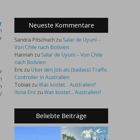
r
Neueste Kommentare
n
r
Sandra Pitschuch
zu
Salar de Uyuni –
Von Chile nach Bolivien
Hannah
zu
Salar de Uyuni – Von Chile
nach Bolivien
Eric
zu
Über den Job als (badass) Traffic
e
Controller in Australien
n
Tobias
zu
Was kostet… Australien?
n
Ilona Enz
zu
Was kostet… Australien?
/
Beliebte Beiträge