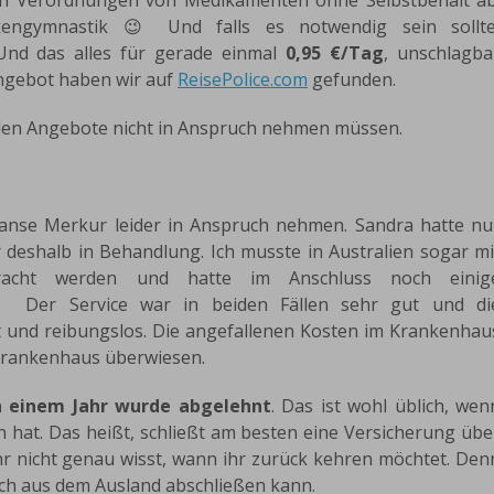
hen Verordnungen von Medikamenten ohne Selbstbehalt ab
engymnastik 😉 Und falls es notwendig sein sollte
Und das alles für gerade einmal
0,95 €/Tag
, unschlagba
Angebot haben wir auf
ReisePolice.com
gefunden.
tollen Angebote nicht in Anspruch nehmen müssen.
anse Merkur leider in Anspruch nehmen. Sandra hatte nu
deshalb in Behandlung. Ich musste in Australien sogar mi
bracht werden und hatte im Anschluss noch einig
n. Der Service war in beiden Fällen sehr gut und di
 und reibungslos. Die angefallenen Kosten im Krankenhau
Krankenhaus überwiesen.
h einem Jahr wurde abgelehnt
. Das ist wohl üblich, wen
hat. Das heißt, schließt am besten eine Versicherung übe
r nicht genau wisst, wann ihr zurück kehren möchtet. Den
auch aus dem Ausland abschließen kann.