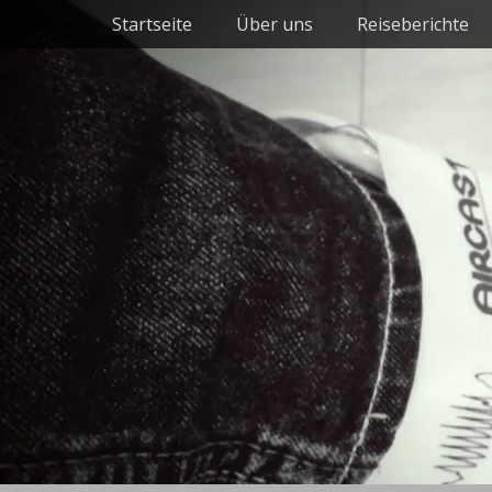
Primäres Menü
Zum
Startseite
Über uns
Reiseberichte
Inhalt
springen