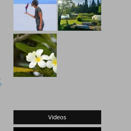
→
?
Videos