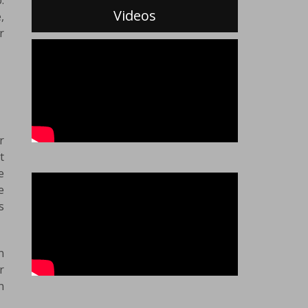
.
Videos
,
r
r
t
e
e
s
n
r
n