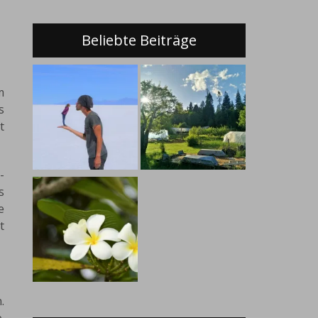
Beliebte Beiträge
m
s
t
-
s
e
t
.