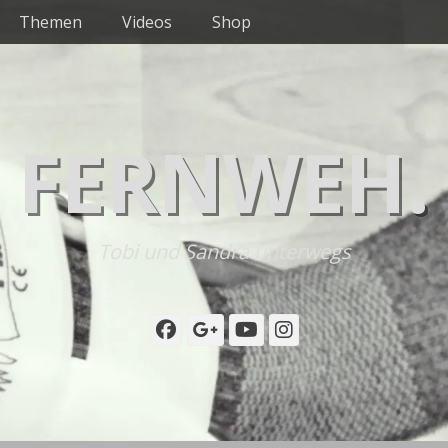
Themen
Videos
Shop
FERNWEH.
Tobi und Sandra unterwegs
Facebook
Googleplus
YouTube
Instagram