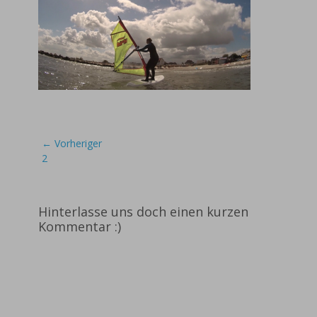
Beitragsnavigation
← Vorheriger
Vorheriger
2
Beitrag:
Hinterlasse uns doch einen kurzen
Kommentar :)